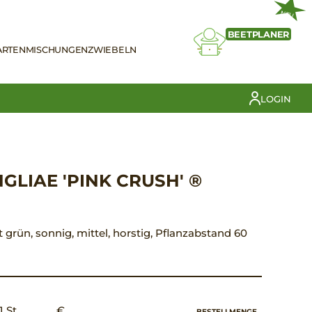
NEU
BEETPLANER
ARTEN
MISCHUNGEN
ZWIEBELN
LOGIN
GLIAE 'PINK CRUSH' ®
t grün, sonnig, mittel, horstig, Pflanzabstand 60
1 St.
€ __,__
BESTELLMENGE