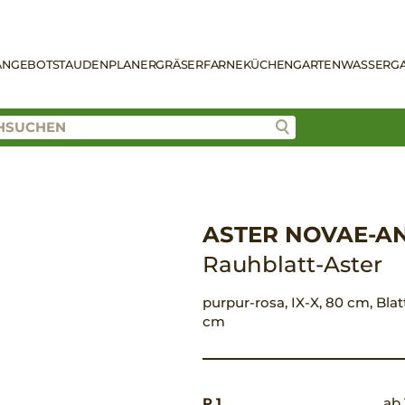
ANGEBOT
STAUDENPLANER
GRÄSER
FARNE
KÜCHENGARTEN
WASSERG
ASTER NOVAE-AN
Rauhblatt-Aster
purpur-rosa, IX-X, 80 cm, Blat
cm
P 1
ab 