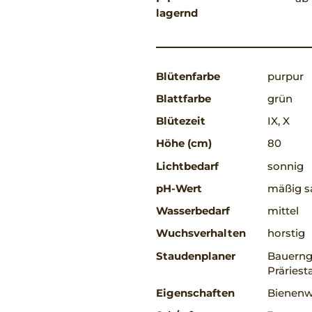
lagernd
Blütenfarbe
purpur
Blattfarbe
grün
Blütezeit
IX, X
Höhe (cm)
80
Lichtbedarf
sonnig
pH-Wert
mäßig sa
Wasserbedarf
mittel
Wuchsverhalten
horstig
Staudenplaner
Bauerng
Präriest
Eigenschaften
Bienenwe