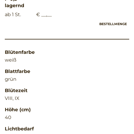
lagernd
ab 1 St.
€ __,__
BESTELLMENGE
Blütenfarbe
weiß
Blattfarbe
grün
Blütezeit
VIII, IX
Höhe (cm)
40
Lichtbedarf