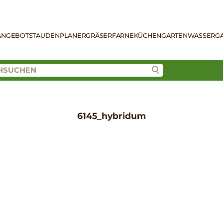
ANGEBOT
STAUDENPLANER
GRÄSER
FARNE
KÜCHENGARTEN
WASSERG
6145_hybridum