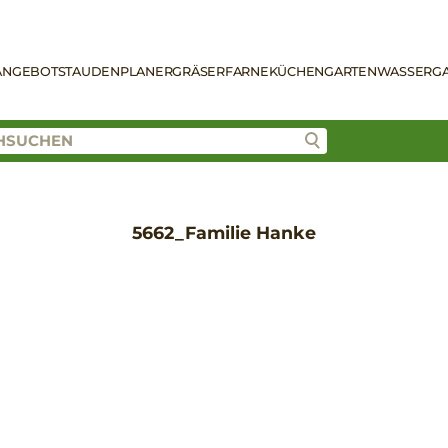
ANGEBOT
STAUDENPLANER
GRÄSER
FARNE
KÜCHENGARTEN
WASSERG
5662_Familie Hanke