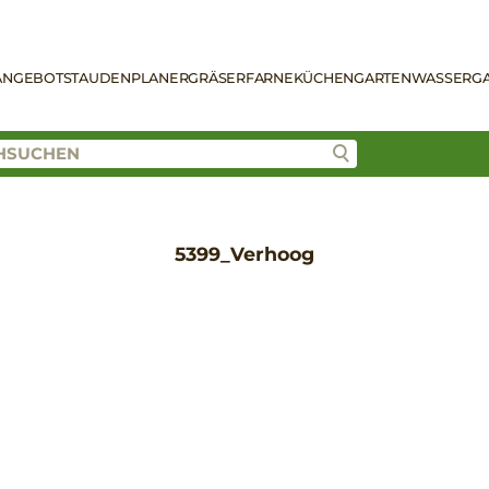
ANGEBOT
STAUDENPLANER
GRÄSER
FARNE
KÜCHENGARTEN
WASSERG
5399_Verhoog