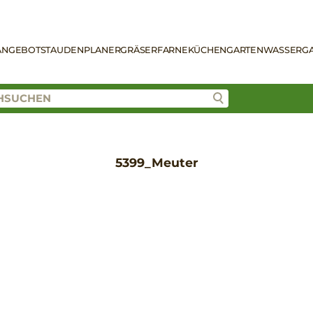
ANGEBOT
STAUDENPLANER
GRÄSER
FARNE
KÜCHENGARTEN
WASSERG
5399_Meuter